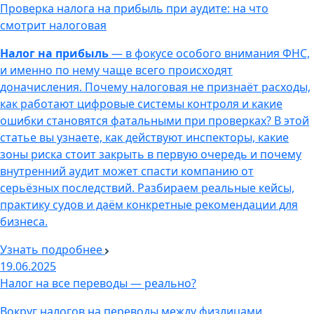
Проверка налога на прибыль при аудите: на что
смотрит налоговая
Налог на прибыль
— в фокусе особого внимания ФНС,
и именно по нему чаще всего происходят
доначисления. Почему налоговая не признаёт расходы,
как работают цифровые системы контроля и какие
ошибки становятся фатальными при проверках? В этой
статье вы узнаете, как действуют инспекторы, какие
зоны риска стоит закрыть в первую очередь и почему
внутренний аудит может спасти компанию от
серьёзных последствий. Разбираем реальные кейсы,
практику судов и даём конкретные рекомендации для
бизнеса.
Узнать подробнее
19.06.2025
Налог на все переводы — реально?
Вокруг налогов на переводы между физлицами