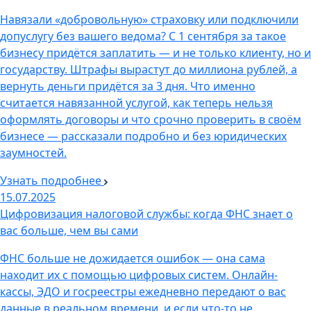
Навязали «добровольную» страховку или подключили
допуслугу без вашего ведома? С 1 сентября за такое
бизнесу придётся заплатить — и не только клиенту, но и
государству. Штрафы вырастут до миллиона рублей, а
вернуть деньги придётся за 3 дня. Что именно
считается навязанной услугой, как теперь нельзя
оформлять договоры и что срочно проверить в своём
бизнесе — рассказали подробно и без юридических
заумностей.
Узнать подробнее
15.07.2025
Цифровизация налоговой службы: когда ФНС знает о
вас больше, чем вы сами
ФНС больше не дожидается ошибок — она сама
находит их с помощью цифровых систем. Онлайн-
кассы, ЭДО и госреестры ежедневно передают о вас
данные в реальном времени, и если что-то не