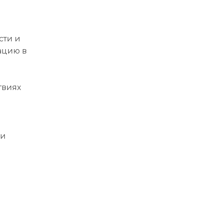
сти и
ацию в
твиях
 и