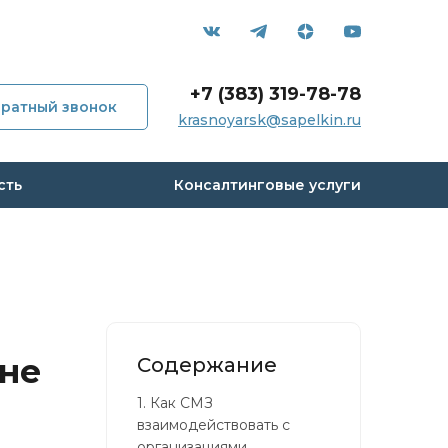
+7 (383) 319-78-78
ратный звонок
krasnoyarsk@sapelkin.ru
мпании
сть
Консалтинговые услуги
и
с
 кейсы
 не
Содержание
вы
1.
Как СМЗ
взаимодействовать с
организациями