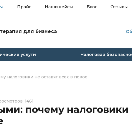
Прайс
Наши кейсы
Блог
Отзывы
терапия для бизнеса
Об
О ко
ческие услуги
Налоговая безопасно
Услуг
Прай
му налоговики не оставят всех в покое
Наши
осмотров: 1461
Блог
ыми: почему налоговики
е
Отзы