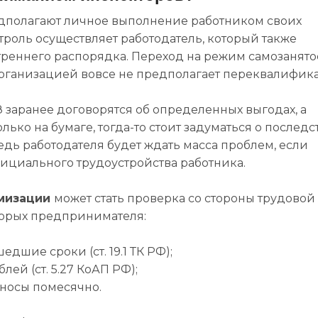
едполагают личное выполнение работником своих
троль осуществляет работодатель, который также
реннего распорядка. Переход на режим самозанято
организацией вовсе не предполагает переквалифик
 заранее договорятся об определенных выгодах, а
ько на бумаге, тогда-то стоит задуматься о последс
Ведь работодателя будет ждать масса проблем, если
официального трудоустройства работника.
имизации
может стать проверка со стороны трудовой
торых предпринимателя:
едшие сроки (ст. 19.1 ТК РФ);
лей (ст. 5.27 КоАП РФ);
зносы помесячно.