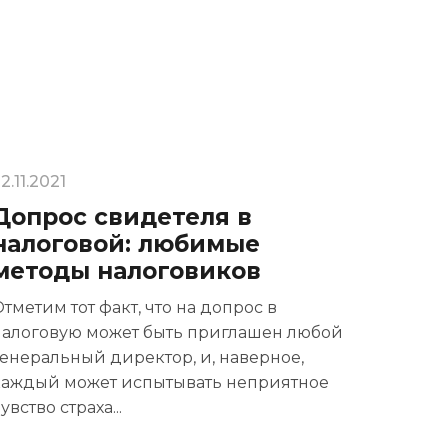
2.11.2021
15.11.20
Допрос свидетеля в
Пиш
налоговой: любимые
каки
методы налоговиков
поя
тметим тот факт, что на допрос в
В этой
налоговую может быть приглашен любой
получе
енеральный директор, и, наверное,
требов
каждый может испытывать неприятное
увство страха...