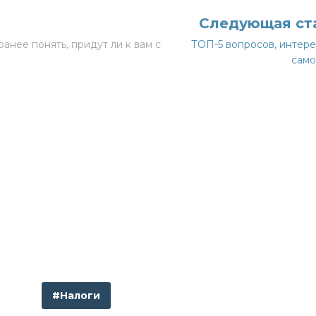
Следующая ст
анее понять, придут ли к вам с
ТОП-5 вопросов, интер
само
#Налоги