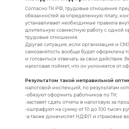
Согласно ТК РФ, трудовые отношения пр
обязанностей за определенную плату, кон
устанавливает необходимые правила внут
длительную совместную работу с одной 
трудовые отношения.
Другая ситуация, если организация и СМЗ
самозанятость вообще будет оформлена тол
и готовиться отвечать за свои действия. 
налоговая поймет, что он уклоняется от 
Результатом такой неправильной опт
налоговой инспекций, по результатам ко
-обязуют оформить работников по ТК;
-заставят сдать отчеты в налоговую за прош
-оштрафуют на сумму от 10 до 100 тысяч руб
-а также доначислят НДФЛ и страховые в