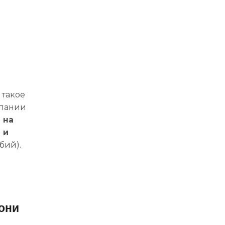
 такое
мпании
 на
 и
бий).
 они