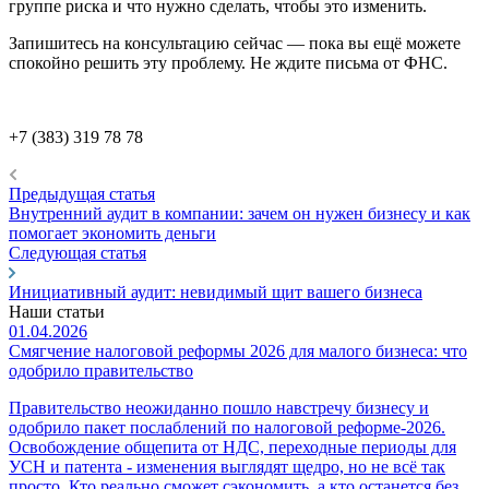
группе риска и что нужно сделать, чтобы это изменить.
Запишитесь на консультацию сейчас — пока вы ещё можете
спокойно решить эту проблему. Не ждите письма от ФНС.
+7 (383) 319 78 78
Предыдущая статья
Внутренний аудит в компании: зачем он нужен бизнесу и как
помогает экономить деньги
Следующая статья
Инициативный аудит: невидимый щит вашего бизнеса
Наши статьи
01.04.2026
Смягчение налоговой реформы 2026 для малого бизнеса: что
одобрило правительство
Правительство неожиданно пошло навстречу бизнесу и
одобрило пакет послаблений по налоговой реформе‑2026.
Освобождение общепита от НДС, переходные периоды для
УСН и патента - изменения выглядят щедро, но не всё так
просто. Кто реально сможет сэкономить, а кто останется без