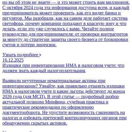
но вы об этом не знаете — и это может стоить вам миллионов.
С октября 2024 года эта информация доступна всем, и каждый
предприниматель может проверить, как его видят банки и
регулятор. Мы разобрали, как на самом деле работает система
светофора, почему компании попадают в красную зону и что
делать, если это уже случилось с вами. Читайте полное
руководство для предпринимателя: от проверки контрагентов
за минуту до стратегии защиты своего бизнеса от блокировки
счетов и потери лицензии.
Узнать подробнее
16.12.2025
Излишки при инвентаризации НМА в налоговом учете: что
должен знать каждый налогоплательщик
Выявили неучтенные нематериальные активы при
инвентаризации? Узнайте, как правильно отразить излишки
НМА в налоговом учете и какие льготы действуют до конца
2026 года (для МСП). В этой статье — подробный разбор
актуальной позиции Минфина, судебная практика и
практические рекомендации по оформлению
документооборота. Не упустите возможность сэкономить на
налогах и избежать претензий контролирующих органов при
обнаружении скрытых активов.