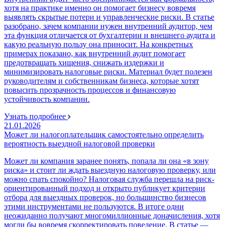
хотя на практике именно он помогает бизнесу вовремя
выявлять скрытые потери и управленческие риски. В статье
разобрано, зачем компании нужен внутренний аудитор, чем
эта функция отличается от бухгалтерии и внешнего аудита и
какую реальную пользу она приносит. На конкретных
примерах показано, как внутренний аудит помогает
предотвращать хищения, снижать издержки и
минимизировать налоговые риски. Материал будет полезен
руководителям и собственникам бизнеса, которые хотят
повысить прозрачность процессов и финансовую
устойчивость компании.
Узнать подробнее
21.01.2026
Может ли налогоплательщик самостоятельно определить
вероятность выездной налоговой проверки
Может ли компания заранее понять, попала ли она «в зону
риска» и стоит ли ждать выездную налоговую проверку, или
можно спать спокойно? Налоговая служба перешла на риск-
ориентированный подход и открыто публикует критерии
отбора для выездных проверок, но большинство бизнесов
этими инструментами не пользуются. В итоге одни
неожиданно получают многомиллионные доначисления, хотя
могли бы вовремя скорректировать поведение. В статье —