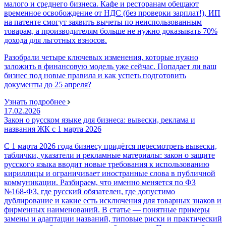
малого и среднего бизнеса. Кафе и ресторанам обещают
временное освобождение от НДС (без проверки зарплат!), ИП
на патенте смогут заявить вычеты по неиспользованным
товарам, а производителям больше не нужно доказывать 70%
дохода для льготных взносов.
Разобрали четыре ключевых изменения, которые нужно
заложить в финансовую модель уже сейчас. Попадает ли ваш
бизнес под новые правила и как успеть подготовить
документы до 25 апреля?
Узнать подробнее
17.02.2026
Закон о русском языке для бизнеса: вывески, реклама и
названия ЖК с 1 марта 2026
С 1 марта 2026 года бизнесу придётся пересмотреть вывески,
таблички, указатели и рекламные материалы: закон о защите
русского языка вводит новые требования к использованию
кириллицы и ограничивает иностранные слова в публичной
коммуникации. Разбираем, что именно меняется по ФЗ
№168‑ФЗ, где русский обязателен, где допустимо
дублирование и какие есть исключения для товарных знаков и
фирменных наименований. В статье — понятные примеры
замены и адаптации названий, типовые риски и практический