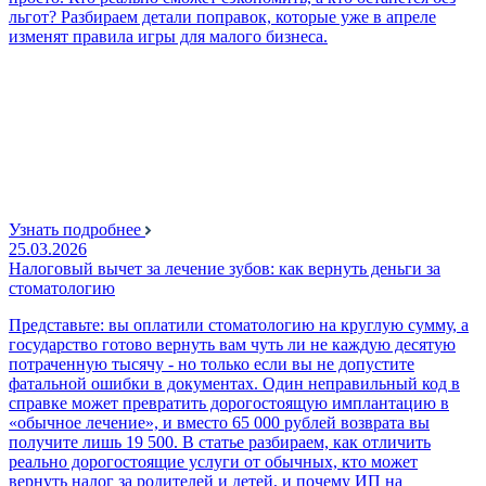
льгот? Разбираем детали поправок, которые уже в апреле
изменят правила игры для малого бизнеса.
Узнать подробнее
25.03.2026
Налоговый вычет за лечение зубов: как вернуть деньги за
стоматологию
Представьте: вы оплатили стоматологию на круглую сумму, а
государство готово вернуть вам чуть ли не каждую десятую
потраченную тысячу - но только если вы не допустите
фатальной ошибки в документах. Один неправильный код в
справке может превратить дорогостоящую имплантацию в
«обычное лечение», и вместо 65 000 рублей возврата вы
получите лишь 19 500. В статье разбираем, как отличить
реально дорогостоящие услуги от обычных, кто может
вернуть налог за родителей и детей, и почему ИП на