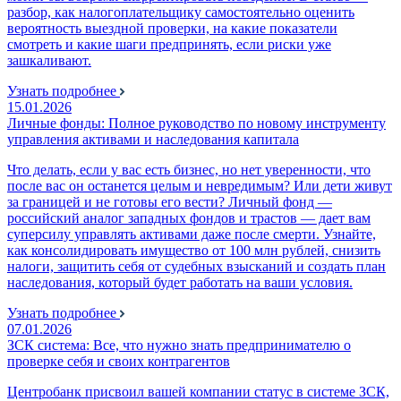
разбор, как налогоплательщику самостоятельно оценить
вероятность выездной проверки, на какие показатели
смотреть и какие шаги предпринять, если риски уже
зашкаливают.
Узнать подробнее
15.01.2026
Личные фонды: Полное руководство по новому инструменту
управления активами и наследования капитала
Что делать, если у вас есть бизнес, но нет уверенности, что
после вас он останется целым и невредимым? Или дети живут
за границей и не готовы его вести? Личный фонд —
российский аналог западных фондов и трастов — дает вам
суперсилу управлять активами даже после смерти. Узнайте,
как консолидировать имущество от 100 млн рублей, снизить
налоги, защитить себя от судебных взысканий и создать план
наследования, который будет работать на ваши условия.
Узнать подробнее
07.01.2026
ЗСК система: Все, что нужно знать предпринимателю о
проверке себя и своих контрагентов
Центробанк присвоил вашей компании статус в системе ЗСК,