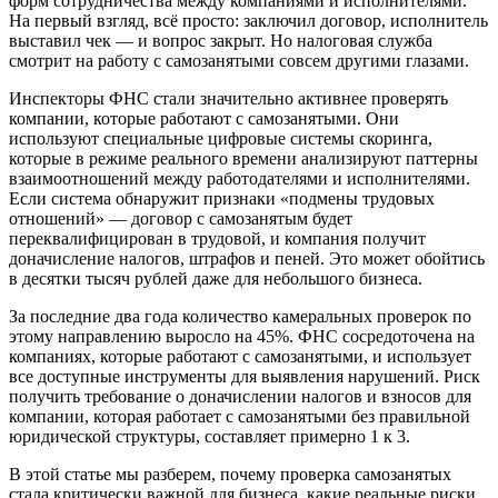
форм сотрудничества между компаниями и исполнителями.
На первый взгляд, всё просто: заключил договор, исполнитель
выставил чек — и вопрос закрыт. Но налоговая служба
смотрит на работу с самозанятыми совсем другими глазами.
Инспекторы ФНС стали значительно активнее проверять
компании, которые работают с самозанятыми. Они
используют специальные цифровые системы скоринга,
которые в режиме реального времени анализируют паттерны
взаимоотношений между работодателями и исполнителями.
Если система обнаружит признаки «подмены трудовых
отношений» — договор с самозанятым будет
переквалифицирован в трудовой, и компания получит
доначисление налогов, штрафов и пеней. Это может обойтись
в десятки тысяч рублей даже для небольшого бизнеса.
За последние два года количество камеральных проверок по
этому направлению выросло на 45%. ФНС сосредоточена на
компаниях, которые работают с самозанятыми, и использует
все доступные инструменты для выявления нарушений. Риск
получить требование о доначислении налогов и взносов для
компании, которая работает с самозанятыми без правильной
юридической структуры, составляет примерно 1 к 3.
В этой статье мы разберем, почему проверка самозанятых
стала критически важной для бизнеса, какие реальные риски