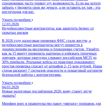
спецрежимах часто теряют эту возможность. Если вы хотите
забрать у бюджета свои же деньги, а не оставить их там - эта
инструкция для вас.
Узнать подробнее
12.03.2026
Недобросовестные контрагенты: как защитить бизнес от
скрытых рисков
В 2026 году налоговые проверки ФНС стали жестче, а
недобросовестные контрагенты могут привести к
доначислениям на миллионы и блокировке счетов. Узнайте,
как за 15 минут проверить партнера и избежать типичных
ловушек, которые ежегодно сливают российским МСП до
30% прибыли. Реальные кейсы из практики показывают:
простая проверка спасает от штрафов 2–15 млн рублей. Наша
статья раскроет 7 сигналов опасности и пошаговый алгоритм
безопасной работы с контрагентами.
Узнать подробнее
04.03.2026
Новые налоговые послабления 2026: кому станет легче
дышать?
Минфин внес в правительство пакет «мягких» поправок для