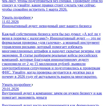
чек‑лист, чтобы подготовиться без спешки. Проверьте себя по
списку и узнайте, какие правки стоит сделать уже сейчас,
чтобы спокойно встретить 1 марта 2026.
Узнать подробнее
11.02.2026
Инициативный аудит: невидимый щит вашего бизнеса
Каждый собственник бизнеса хотя бы раз думал: «А всё ли у
меня в порядке с налогами?» Инициативный аудит — это не
формальная проверка «для галочки», а мощный инструмент
управления рисками, который помогает избежать
многомиллионных штрафов и находит скрытые резервы для
экономии. В статье разбираем реальные кейсы российских
компаний, которые благодаря инициативному аудиту
сэкономили от 2 до 15 миллионов рублей, выявили
злоупотребления сотрудников и подготовились к проверкам
ФНС. Узнайте, когда проверка окупается в десятки раз и
почему в 2026 году её актуальность выросла многократно.
Узнать подробнее
29.01.2026
Внутренний аудит в компании: зачем он нужен бизнесу и как
помогает экономить деньги
Внутренний аудит часто воспринимается как формальность,