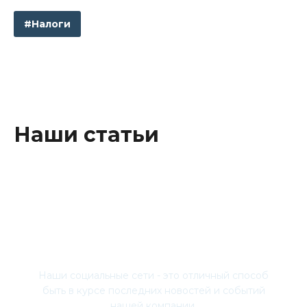
#Налоги
Наши статьи
Присоединяйтесь
Наши социальные сети - это отличный способ
быть в курсе последних новостей и событий
нашей компании.