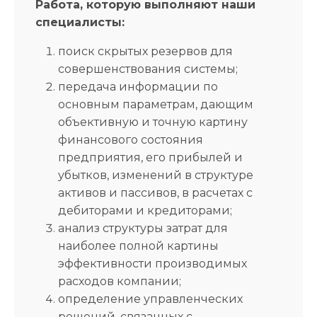
Работа, которую выполняют наши
совокупному рассмотрению всех документов и
проведенному анализу.
специалисты:
поиск скрытых резервов для
совершенствования системы;
передача информации по
основным параметрам, дающим
объективную и точную картину
финансового состояния
предприятия, его прибылей и
убытков, изменений в структуре
активов и пассивов, в расчетах с
дебиторами и кредиторами;
анализ структуры затрат для
наиболее полной картины
эффективности производимых
расходов компании;
определение управленческих
решений, связанных с